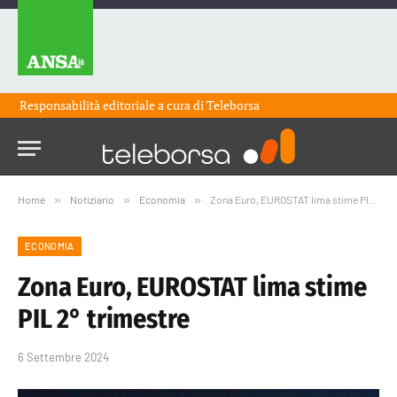
Responsabilità editoriale a cura di
Teleborsa
Home
»
Notiziario
»
Economia
»
Zona Euro, EUROSTAT lima stime PIL 2° trimestre
ECONOMIA
Zona Euro, EUROSTAT lima stime
PIL 2° trimestre
6 Settembre 2024