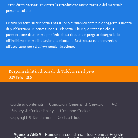
Tutti i diritti riservati. E’ vietata la riproduzione anche parziale del materiale
presente sul sito.
Le foto presenti su teleborsa.ansa.it sono di pubblico dominio o soggette a licenza
di pubblicazione in concessione a Teleborsa. Chiunque ritenesse che la
pubblicazione di un’immagine leda diritti di autore è pregato di segnalarlo
all’indirizzo di e-mail redazione teleborsa.it. Sarà nostra cura provvedere
all’accertamento ed all’eventuale rimozione.
Responsabilità editoriale di
Teleborsa srl
piva
00919671008
Guida ai contenuti
Condizioni Generali di Servizio
FAQ
Privacy & Cookie Policy
Gestione Cookie
Copyright & Disclaimer
Codice Etico
Agenzia ANSA
- Periodicità quotidiana - Iscrizione al Registro