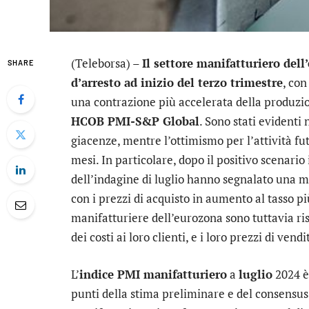
(Teleborsa) –
Il settore manifatturiero del
SHARE
d’arresto ad inizio del terzo trimestre
, con
una contrazione più accelerata della produzion
HCOB PMI-S&P Global
. Sono stati evidenti 
giacenze, mentre l’ottimismo per l’attività fut
mesi. In particolare, dopo il positivo scenario 
dell’indagine di luglio hanno segnalato una m
con i prezzi di acquisto in aumento al tasso 
manifatturiere dell’eurozona sono tuttavia risu
dei costi ai loro clienti, e i loro prezzi di ve
L’
indice PMI manifatturiero
a
luglio
2024 è 
punti della stima preliminare e del consensus. 