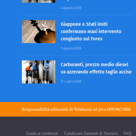
4 Agosto 2026
Giappone e Stati Uniti
confermano maxi intervento
congiunto sul Forex
3 Agosto 2026
Carburanti, prezzo medio diesel
va azzerando effetto taglio accise
31 Luglio 2026
Responsabilità editoriale di
Teleborsa srl
piva 00919671008
Guida ai contenuti
Condizioni Generali di Servizio
FAQ