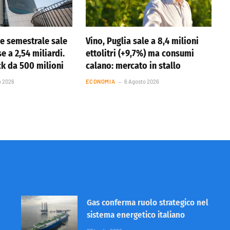
ile semestrale sale
Vino, Puglia sale a 8,4 milioni
se a 2,54 miliardi.
ettolitri (+9,7%) ma consumi
k da 500 milioni
calano: mercato in stallo
o 2026
ECONOMIA
6 Agosto 2026
Gas conferma ruolo strategico nel
sistema energetico italiano