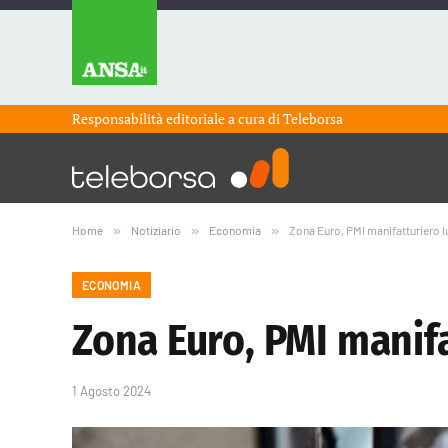
Responsabilità editoriale a cura di
Teleborsa
Home
»
Notiziario
»
Economia
»
Zona Euro, PMI manifatturiero lu
ECONOMIA
Zona Euro, PMI manifat
1 Agosto 2024