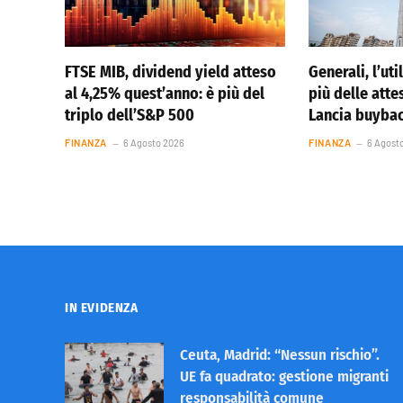
FTSE MIB, dividend yield atteso
Generali, l’ut
al 4,25% quest’anno: è più del
più delle atte
triplo dell’S&P 500
Lancia buybac
FINANZA
6 Agosto 2026
FINANZA
6 Agost
IN EVIDENZA
Ceuta, Madrid: “Nessun rischio”.
UE fa quadrato: gestione migranti
responsabilità comune