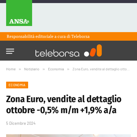
Responsabilità editoriale a cura di
Teleborsa
Home
»
Notiziario
»
Economia
»
Zona Euro, vendite al dettaglio ottobre -0,5% m/m +1,9% a/a
ECONOMIA
Zona Euro, vendite al dettaglio
ottobre -0,5% m/m +1,9% a/a
5 Dicembre 2024