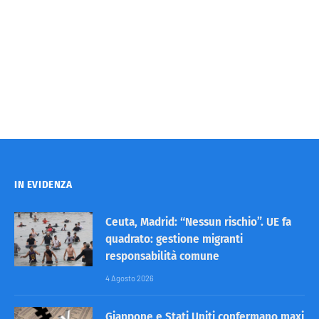
IN EVIDENZA
Ceuta, Madrid: “Nessun rischio”. UE fa
quadrato: gestione migranti
responsabilità comune
4 Agosto 2026
Giappone e Stati Uniti confermano maxi