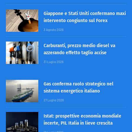
Giappone e Stati Uniti confermano maxi
intervento congiunto sul Forex
3 Agosto 2026
Carburanti, prezzo medio diesel va
azzerando effetto taglio accise
31 Luglio 2026
Gas conferma ruolo strategico nel
sistema energetico italiano
27 Luglio 2026
Istat: prospettive economia mondiale
incerte, PIL Italia in lieve crescita