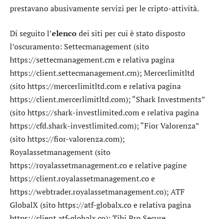
prestavano abusivamente servizi per le cripto-attività.
Di seguito l’
elenco
dei siti per cui è stato disposto
l’oscuramento: Settecmanagement (sito
https://settecmanagement.cm e relativa pagina
https://client.settecmanagement.cm); Mercerlimitltd
(sito https://mercerlimitltd.com e relativa pagina
https://client.mercerlimitltd.com); “Shark Investments”
(sito https://shark-investlimited.com e relativa pagina
https://cfd.shark-investlimited.com); “Fior Valorenza”
(sito https://fior-valorenza.com);
Royalassetmanagement (sito
https://royalassetmanagement.co e relative pagine
https://client.royalassetmanagement.co e
https://webtrader.royalassetmanagement.co); ATF
GlobalX (sito https://atf-globalx.co e relativa pagina
https://client.atf-globalx.co); Tibi Pro Secure