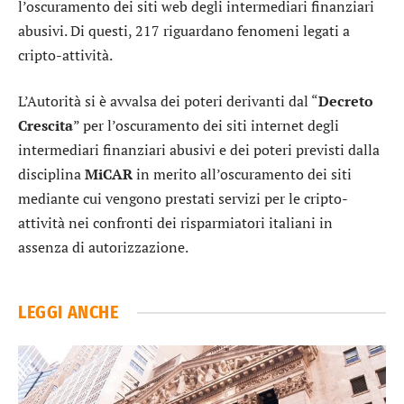
l’oscuramento dei siti web degli intermediari finanziari
abusivi. Di questi, 217 riguardano fenomeni legati a
cripto-attività.
L’Autorità si è avvalsa dei poteri derivanti dal “
Decreto
Crescita
” per l’oscuramento dei siti internet degli
intermediari finanziari abusivi e dei poteri previsti dalla
disciplina
MiCAR
in merito all’oscuramento dei siti
mediante cui vengono prestati servizi per le cripto-
attività nei confronti dei risparmiatori italiani in
assenza di autorizzazione.
LEGGI ANCHE