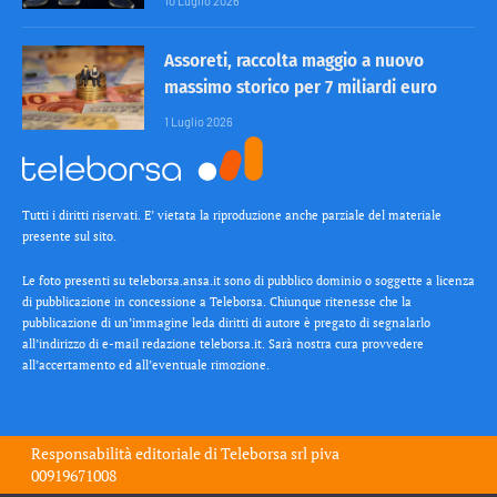
10 Luglio 2026
Assoreti, raccolta maggio a nuovo
massimo storico per 7 miliardi euro
1 Luglio 2026
Tutti i diritti riservati. E’ vietata la riproduzione anche parziale del materiale
presente sul sito.
Le foto presenti su teleborsa.ansa.it sono di pubblico dominio o soggette a licenza
di pubblicazione in concessione a Teleborsa. Chiunque ritenesse che la
pubblicazione di un’immagine leda diritti di autore è pregato di segnalarlo
all’indirizzo di e-mail redazione teleborsa.it. Sarà nostra cura provvedere
all’accertamento ed all’eventuale rimozione.
Responsabilità editoriale di
Teleborsa srl
piva
00919671008