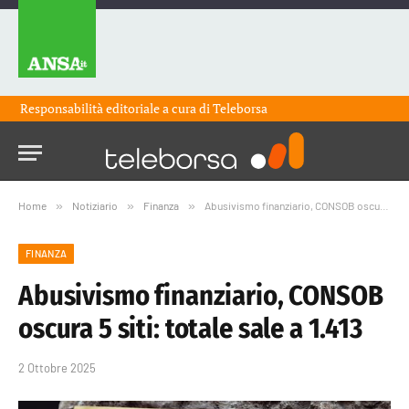
Responsabilità editoriale a cura di
Teleborsa
Home
»
Notiziario
»
Finanza
»
Abusivismo finanziario, CONSOB oscura 5 siti: totale sale a 1.413
FINANZA
Abusivismo finanziario, CONSOB
oscura 5 siti: totale sale a 1.413
2 Ottobre 2025