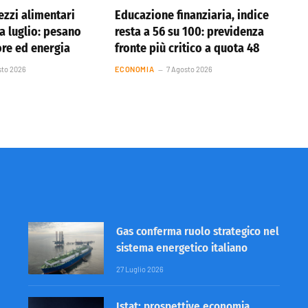
ezzi alimentari
Educazione finanziaria, indice
 a luglio: pesano
resta a 56 su 100: previdenza
ore ed energia
fronte più critico a quota 48
sto 2026
ECONOMIA
7 Agosto 2026
Gas conferma ruolo strategico nel
sistema energetico italiano
27 Luglio 2026
Istat: prospettive economia