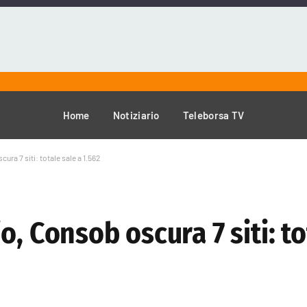
Home
Notiziario
Teleborsa TV
ra 7 siti: totale sale a 1.562
, Consob oscura 7 siti: to