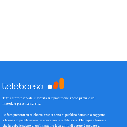
Tutti i diritti riservati. E’ vietata la riproduzione anche parziale del
materiale presente sul sito.
Le foto presenti su teleborsa.ansa.it sono di pubblico dominio o soggette
a licenza di pubblicazione in concessione a Teleborsa. Chiunque ritenesse
che la pubblicazione di un’immagine leda diritti di autore è pregato di