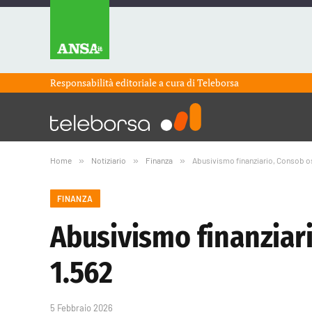
Responsabilità editoriale a cura di
Teleborsa
Home
»
Notiziario
»
Finanza
»
Abusivismo finanziario, Consob oscu
FINANZA
Abusivismo finanziario
1.562
5 Febbraio 2026