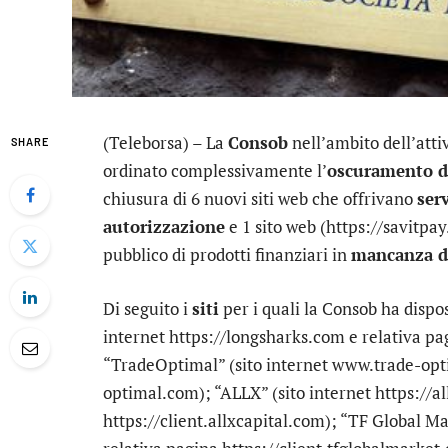
(Teleborsa) – La
Consob
nell’ambito dell’atti
SHARE
ordinato complessivamente l’
oscuramento di
chiusura di 6 nuovi siti web che offrivano
ser
autorizzazione
e 1 sito web (https://savitpay
pubblico di prodotti finanziari in
mancanza di
Di seguito i
siti
per i quali la Consob ha dispo
internet https://longsharks.com e relativa pa
“TradeOptimal” (sito internet www.trade-opti
optimal.com); “ALLX” (sito internet https://a
https://client.allxcapital.com); “TF Global Ma