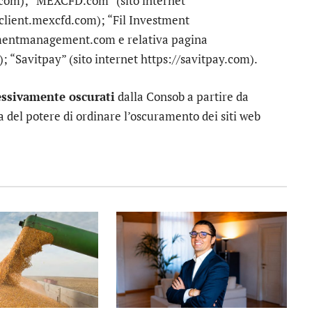
t.com); “MEXCFD.com” (sito internet
/client.mexcfd.com); “Fil Investment
stmentmanagement.com e relativa pagina
 “Savitpay” (sito internet https://savitpay.com).
essivamente oscurati
dalla Consob a partire da
a del potere di ordinare l’oscuramento dei siti web