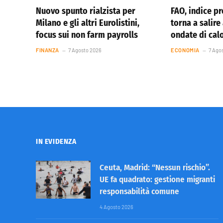
Nuovo spunto rialzista per
FAO, indice pr
Milano e gli altri Eurolistini,
torna a salire
focus sui non farm payrolls
ondate di cal
FINANZA
7 Agosto 2026
ECONOMIA
7 Ago
IN EVIDENZA
Ceuta, Madrid: “Nessun rischio”.
UE fa quadrato: gestione migranti
responsabilità comune
4 Agosto 2026