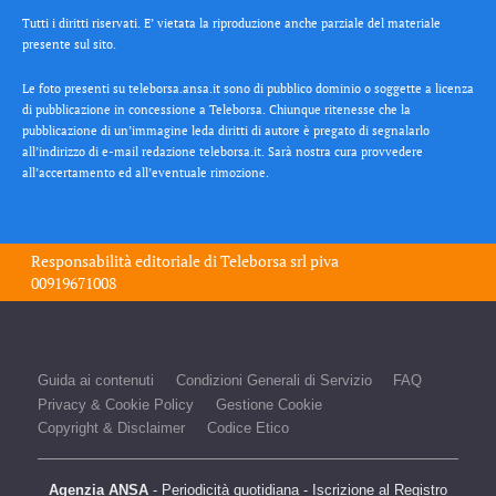
Tutti i diritti riservati. E’ vietata la riproduzione anche parziale del materiale
presente sul sito.
Le foto presenti su teleborsa.ansa.it sono di pubblico dominio o soggette a licenza
di pubblicazione in concessione a Teleborsa. Chiunque ritenesse che la
pubblicazione di un’immagine leda diritti di autore è pregato di segnalarlo
all’indirizzo di e-mail redazione teleborsa.it. Sarà nostra cura provvedere
all’accertamento ed all’eventuale rimozione.
Responsabilità editoriale di
Teleborsa srl
piva
00919671008
Guida ai contenuti
Condizioni Generali di Servizio
FAQ
Privacy & Cookie Policy
Gestione Cookie
Copyright & Disclaimer
Codice Etico
Agenzia ANSA
- Periodicità quotidiana - Iscrizione al Registro