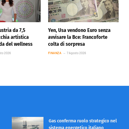
stria da 7,5
Yen, Usa vendono Euro senza
cchia artistica
avvisare la Bce: Francoforte
nda del wellness
colta di sorpresa
sto 2026
FINANZA
7 Agosto 2026
Gas conferma ruolo strategico nel
sistema energetico italiano