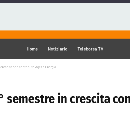
Home
Notiziario
Teleborsa TV
n crescita con contributo Agesp Energia
1° semestre in crescita co