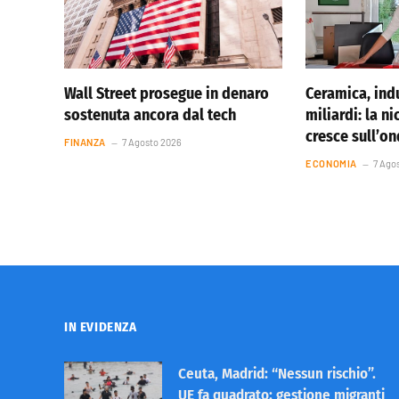
Wall Street prosegue in denaro
Ceramica, indu
sostenuta ancora dal tech
miliardi: la ni
cresce sull’o
FINANZA
7 Agosto 2026
ECONOMIA
7 Ago
IN EVIDENZA
Ceuta, Madrid: “Nessun rischio”.
UE fa quadrato: gestione migranti