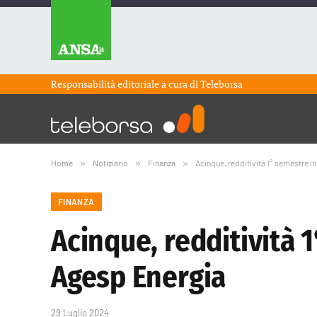
Responsabilità editoriale a cura di
Teleborsa
Home
»
Notiziario
»
Finanza
»
Acinque, redditività 1° semestre i
FINANZA
Acinque, redditività 
Agesp Energia
29 Luglio 2024