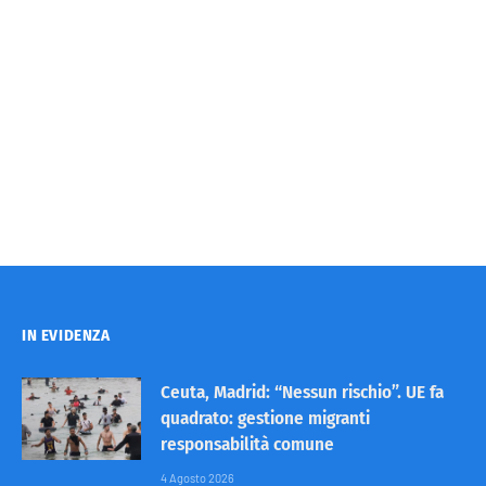
IN EVIDENZA
Ceuta, Madrid: “Nessun rischio”. UE fa
quadrato: gestione migranti
responsabilità comune
4 Agosto 2026