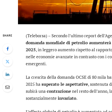
(Teleborsa) – Secondo l’ultimo report dell’Age
SHARE
domanda mondiale di petrolio aumenterà d
2025
, in leggero aumento rispetto al rapport
nelle economie avanzate in contrasto con i 
emergenti.
La crescita della domanda OCSE di 80 mila bar
2025 ha
superato le aspettative
, sostenuta 
subirà una
contrazione
nel resto dell’anno, 
sostanzialmente
invariato
.
L’offerta globale di petrolio è aumentata ad a