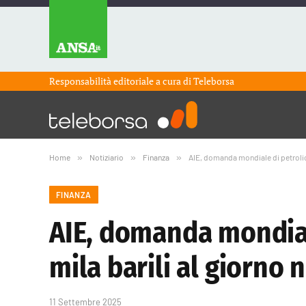
Responsabilità editoriale a cura di
Teleborsa
Home
»
Notiziario
»
Finanza
»
AIE, domanda mondiale di petrolio 
FINANZA
AIE, domanda mondial
mila barili al giorno 
11 Settembre 2025