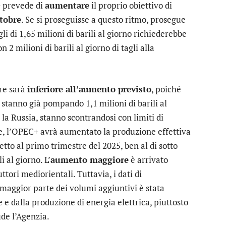
+ prevede di
aumentare
il proprio obiettivo di
ttobre
. Se si proseguisse a questo ritmo, prosegue
gli di 1,65 milioni di barili al giorno richiederebbe
2 milioni di barili al giorno di tagli alla
bre sarà
inferiore all’aumento previsto
, poiché
 stanno già pompando 1,1 milioni di barili al
i la Russia, stanno scontrandosi con limiti di
re, l’OPEC+ avrà aumentato la produzione effettiva
petto al primo trimestre del 2025, ben al di sotto
i al giorno. L’
aumento maggiore
è arrivato
ttori mediorientali. Tuttavia, i dati di
 maggior parte dei volumi aggiuntivi è stata
e e dalla produzione di energia elettrica, piuttosto
ude l’Agenzia.