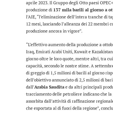
aprile 2023. Il Gruppo degli Otto paesi OPEC
produzione di
137 mila barili al giorno a o
l’AIE, “l’eliminazione dell’intera tranche di ta
12 mesi, lasciando l’alleanza dei 22 membri con 
produzione ancora in vigore”.
“L’effettivo aumento della produzione a otto
Iraq, Emirati Arabi Uniti, Kuwait e Kazakistan
giorno oltre le loro quote, mentre altri, tra cu
capacità, secondo le nostre stime. A settemb
di greggio di 1,5 milioni di barili al giorno ris
dell’obiettivo annunciato di 2,5 milioni di baril
dall’
Arabia Saudita
e da altri principali produ
tracciamento delle petroliere indicano che la
assorbita dall’attività di raffinazione regional
che esportata al di fuori della regione”, concl