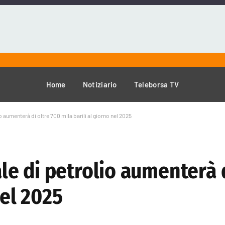
Home
Notiziario
Teleborsa TV
aumenterà di oltre 700 mila barili al giorno nel 2025
e di petrolio aumenterà d
nel 2025