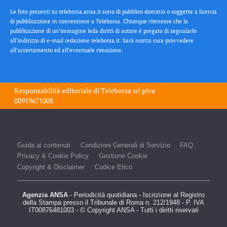
Le foto presenti su teleborsa.ansa.it sono di pubblico dominio o soggette a licenza
di pubblicazione in concessione a Teleborsa. Chiunque ritenesse che la
pubblicazione di un’immagine leda diritti di autore è pregato di segnalarlo
all’indirizzo di e-mail redazione teleborsa.it. Sarà nostra cura provvedere
all’accertamento ed all’eventuale rimozione.
Responsabilità editoriale di
Teleborsa srl
piva
00919671008
Guida ai contenuti
Condizioni Generali di Servizio
FAQ
Privacy & Cookie Policy
Gestione Cookie
Copyright & Disclaimer
Codice Etico
Agenzia ANSA
- Periodicità quotidiana - Iscrizione al Registro
della Stampa presso il Tribunale di Roma n. 212/1948 - P. IVA
IT00876481003 - © Copyright ANSA - Tutti i diritti riservati