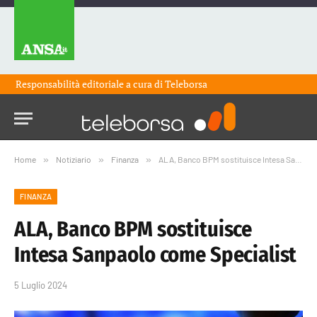
Responsabilità editoriale a cura di
Teleborsa
Home
»
Notiziario
»
Finanza
»
ALA, Banco BPM sostituisce Intesa Sanpaolo come Specialist
FINANZA
ALA, Banco BPM sostituisce
Intesa Sanpaolo come Specialist
5 Luglio 2024