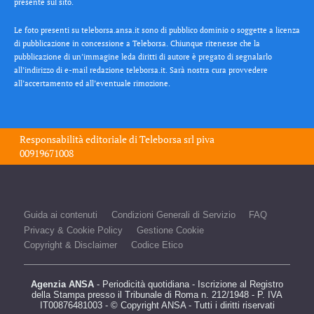
presente sul sito.
Le foto presenti su teleborsa.ansa.it sono di pubblico dominio o soggette a licenza
di pubblicazione in concessione a Teleborsa. Chiunque ritenesse che la
pubblicazione di un’immagine leda diritti di autore è pregato di segnalarlo
all’indirizzo di e-mail redazione teleborsa.it. Sarà nostra cura provvedere
all’accertamento ed all’eventuale rimozione.
Responsabilità editoriale di
Teleborsa srl
piva
00919671008
Guida ai contenuti
Condizioni Generali di Servizio
FAQ
Privacy & Cookie Policy
Gestione Cookie
Copyright & Disclaimer
Codice Etico
Agenzia ANSA
- Periodicità quotidiana - Iscrizione al Registro
della Stampa presso il Tribunale di Roma n. 212/1948 - P. IVA
IT00876481003 - © Copyright ANSA - Tutti i diritti riservati