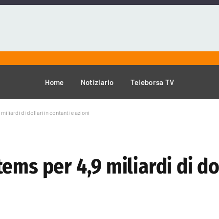
Home
Notiziario
Teleborsa TV
liardi di dollari in contanti e azioni
ms per 4,9 miliardi di dol