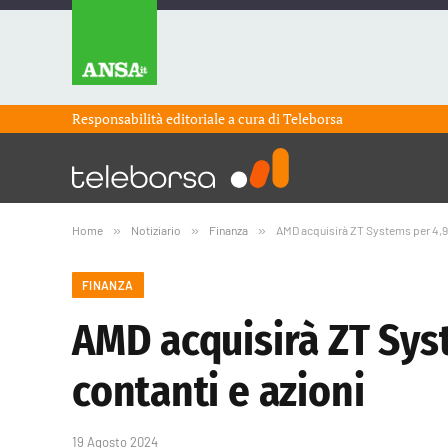
Responsabilità editoriale a cura di
Teleborsa
Home
»
Notiziario
»
Finanza
»
AMD acquisirà ZT Systems per 4,9 mi
FINANZA
AMD acquisirà ZT Syste
contanti e azioni
19 Agosto 2024