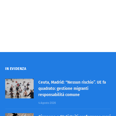
IN EVIDENZA
Ceuta, Madrid: “Nessun rischio”. UE fa
quadrato: gestione migranti
responsabilità comune
4 Agosto 2026