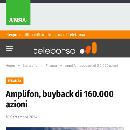
Responsabilità editoriale a cura di
Teleborsa
Home
»
Notiziario
»
Finanza
»
Amplifon, buyback di 160.000 azioni
FINANZA
Amplifon, buyback di 160.000
azioni
16 Settembre 2024