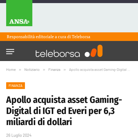
Responsabilità editoriale a cura di
Teleborsa
Home
»
Notiziario
»
Finanza
»
Apollo acquista asset Gaming-Digital di IGT ed Everi per 6,3 miliardi di dollari
FINANZA
Apollo acquista asset Gaming-
Digital di IGT ed Everi per 6,3
miliardi di dollari
26 Luglio 2024