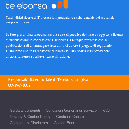
Tutti i diritti riservati. E’ vietata la riproduzione anche parziale del materiale
presente sul sito.
Le foto presenti su teleborsa.ansa.it sono di pubblico dominio o soggette a licenza
di pubblicazione in concessione a Teleborsa. Chiunque ritenesse che la
pubblicazione di un’immagine leda diritti di autore è pregato di segnalarlo
all’indirizzo di e-mail redazione teleborsa.it. Sarà nostra cura provvedere
all’accertamento ed all’eventuale rimozione.
Responsabilità editoriale di
Teleborsa srl
piva
00919671008
Guida ai contenuti
Condizioni Generali di Servizio
FAQ
Privacy & Cookie Policy
Gestione Cookie
Copyright & Disclaimer
Codice Etico