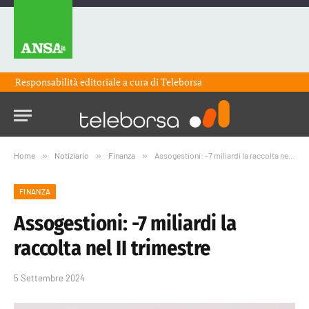
Responsabilità editoriale a cura di
Teleborsa
Home
»
Notiziario
»
Finanza
»
Assogestioni: -7 miliardi la raccolta nel II trimestre
FINANZA
Assogestioni: -7 miliardi la
raccolta nel II trimestre
5 Settembre 2024