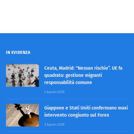
IN EVIDENZA
Ceuta, Madrid: “Nessun rischio”. UE fa
quadrato: gestione migranti
responsabilità comune
4 Agosto 2026
Giappone e Stati Uniti confermano maxi
intervento congiunto sul Forex
3 Agosto 2026