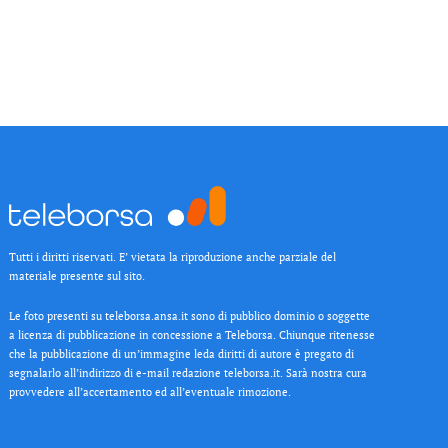
Tutti i diritti riservati. E’ vietata la riproduzione anche parziale del
materiale presente sul sito.
Le foto presenti su teleborsa.ansa.it sono di pubblico dominio o soggette
a licenza di pubblicazione in concessione a Teleborsa. Chiunque ritenesse
che la pubblicazione di un’immagine leda diritti di autore è pregato di
segnalarlo all’indirizzo di e-mail redazione teleborsa.it. Sarà nostra cura
provvedere all’accertamento ed all’eventuale rimozione.