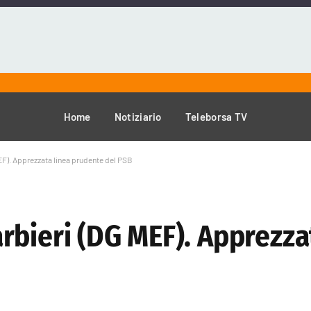
Home
Notiziario
Teleborsa TV
F). Apprezzata linea prudente del PSB
rbieri (DG MEF). Apprezza