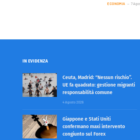
ECONOMIA
7 Ago
IN EVIDENZA
Ceuta, Madrid: “Nessun rischio”.
UE fa quadrato: gestione migranti
responsabilità comune
4 Agosto 2026
Giappone e Stati Uniti
confermano maxi intervento
congiunto sul Forex