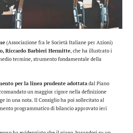
me
(Associazione fra le Società Italiane per Azioni)
ro, Riccardo Barbieri Hermitte
, che ha illustrato i
i medio termine, strumento fondamentale della
ento per la linea prudente adottata
dal Piano
accomandato un maggior rigore nella definizione
ge in una nota. Il Consiglio ha poi sollecitato al
mento programmatico di bilancio approvato ieri
esoro ha evidenziato che il piano, basandosi su un