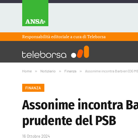
Responsabilità editoriale a cura di
Teleborsa
Home
»
Notiziario
»
Finanza
»
Assonime incontra Barbieri (DG ME
FINANZA
Assonime incontra Ba
prudente del PSB
16 Ottobre 2024