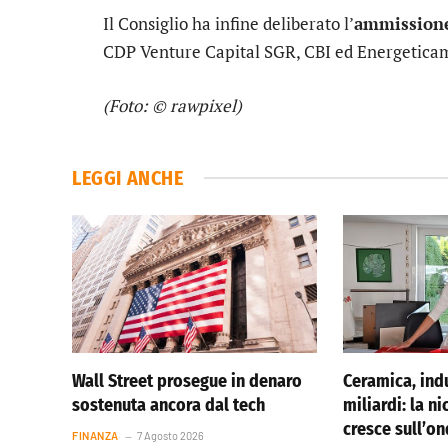
Il Consiglio ha infine deliberato l’
ammissione
CDP Venture Capital SGR, CBI ed Energetica
(Foto: © rawpixel)
LEGGI ANCHE
Wall Street prosegue in denaro
Ceramica, indu
sostenuta ancora dal tech
miliardi: la ni
cresce sull’o
FINANZA
7 Agosto 2026