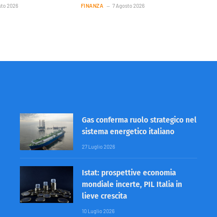
sto 2026
FINANZA
7 Agosto 2026
Gas conferma ruolo strategico nel
sistema energetico italiano
27 Luglio 2026
Istat: prospettive economia
mondiale incerte, PIL Italia in
lieve crescita
10 Luglio 2026