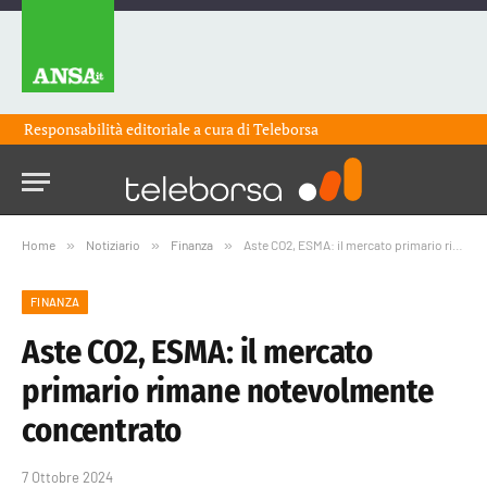
Responsabilità editoriale a cura di
Teleborsa
Home
»
Notiziario
»
Finanza
»
Aste CO2, ESMA: il mercato primario rimane notevolmente concentrato
FINANZA
Aste CO2, ESMA: il mercato
primario rimane notevolmente
concentrato
7 Ottobre 2024