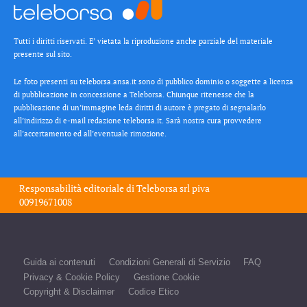
Tutti i diritti riservati. E’ vietata la riproduzione anche parziale del materiale
presente sul sito.
Le foto presenti su teleborsa.ansa.it sono di pubblico dominio o soggette a licenza
di pubblicazione in concessione a Teleborsa. Chiunque ritenesse che la
pubblicazione di un’immagine leda diritti di autore è pregato di segnalarlo
all’indirizzo di e-mail redazione teleborsa.it. Sarà nostra cura provvedere
all’accertamento ed all’eventuale rimozione.
Responsabilità editoriale di
Teleborsa srl
piva
00919671008
Guida ai contenuti
Condizioni Generali di Servizio
FAQ
Privacy & Cookie Policy
Gestione Cookie
Copyright & Disclaimer
Codice Etico