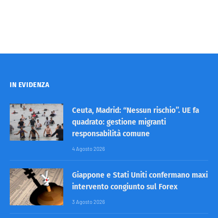
IN EVIDENZA
Ceuta, Madrid: “Nessun rischio”. UE fa
quadrato: gestione migranti
responsabilità comune
4 Agosto 2026
Giappone e Stati Uniti confermano maxi
intervento congiunto sul Forex
3 Agosto 2026