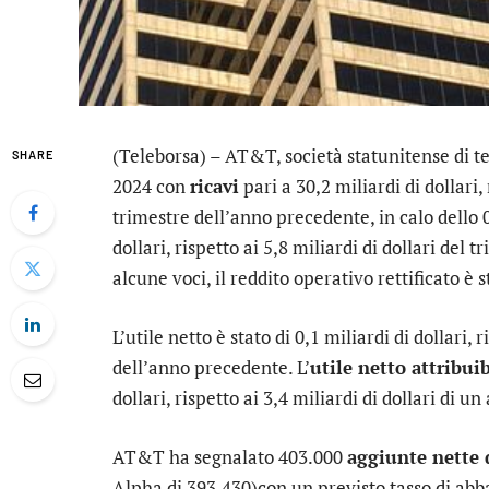
(Teleborsa) –
AT&T
, società statunitense di 
SHARE
2024 con
ricavi
pari a 30,2 miliardi di dollari, 
trimestre dell’anno precedente, in calo dello 
dollari, rispetto ai 5,8 miliardi di dollari de
alcune voci, il reddito operativo rettificato è s
L’utile netto è stato di 0,1 miliardi di dollari, 
dell’anno precedente. L’
utile netto attribuib
dollari, rispetto ai 3,4 miliardi di dollari di un
AT&T ha segnalato 403.000
aggiunte nette 
Alpha di 393.430)con un previsto tasso di abb