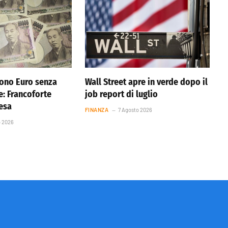
ono Euro senza
Wall Street apre in verde dopo il
e: Francoforte
job report di luglio
resa
FINANZA
7 Agosto 2026
o 2026