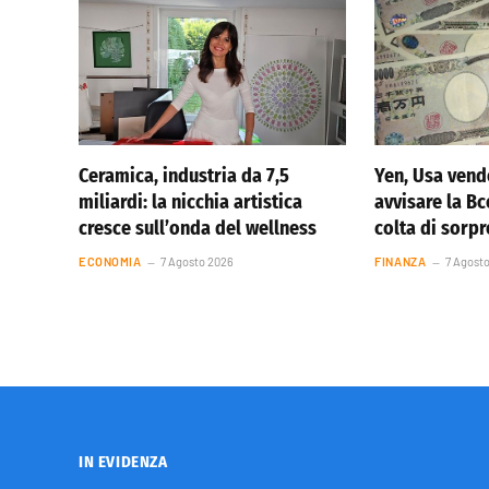
Ceramica, industria da 7,5
Yen, Usa vend
miliardi: la nicchia artistica
avvisare la Bc
cresce sull’onda del wellness
colta di sorp
ECONOMIA
7 Agosto 2026
FINANZA
7 Agost
IN EVIDENZA