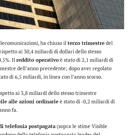
telecomunicazioni, ha chiuso il
terzo trimestre
del
rispetto ai 30,4 miliardi di dollari dello stesso
0,5%. Il
reddito operativo
è stato di 2,1 miliardi di
l trimestre dell’anno precedente; dopo aver regolato
tato di 6,5 miliardi, in linea con l’anno scorso.
rispetto ai 3,8 miliardi dello stesso trimestre
ile alle azioni ordinarie
è stato di -0,2 miliardi di
 anno fa.
di telefonia postpagata
(sopra le stime Visible
andono della telefonia postpagata leader del