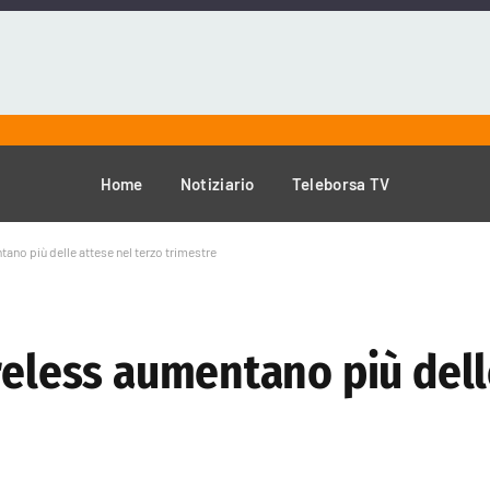
Home
Notiziario
Teleborsa TV
ano più delle attese nel terzo trimestre
reless aumentano più dell