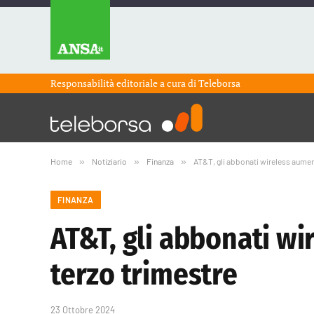
Responsabilità editoriale a cura di
Teleborsa
Home
»
Notiziario
»
Finanza
»
AT&T, gli abbonati wireless aument
FINANZA
AT&T, gli abbonati wi
terzo trimestre
23 Ottobre 2024