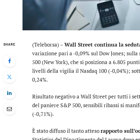
(Teleborsa) –
Wall Street continua la seduta 
SHARE
variazione pari a -0,09% sul
Dow Jones
; sulla
500
(
New York
), che si posiziona a 6.805 punti
livelli della vigilia il
Nasdaq 100
(-0,04%); sott
0,24%.
Risultato negativo a Wall Street per tutti i set
del paniere S&P 500, sensibili ribassi si man
(-0,71%).
È stato diffuso il tanto atteso
rapporto sull’
Statistics del Dipartimento del Lavoro dopo ess