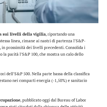
sui livelli della vigilia
, riportando una
 stessa linea, rimane ai nastri di partenza l’
S&P-
, in prossimità dei livelli precedenti. Consolida i
o la parità l’
S&P 100
, che mostra un calo dello
tori dell’S&P 500. Nella parte bassa della classifica
ifestano nei comparti
energia
(-1,50%) e
sanitario
occupazione
, pubblicato oggi dal Bureau of Labor
ere stati ritardati dalla chiusura delle attività