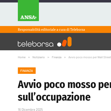
Responsabilità editoriale a cura di
Teleborsa
Home
»
Notiziario
»
Finanza
»
Avvio poco mosso per Wall Street i
FINANZA
Avvio poco mosso per 
sull’occupazione
16 Dicembre 2025