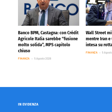
Banco BPM, Castagna: con Crédit
Wall Street m
Agricole Italia sarebbe “fusione
mentre Iran 
molto solida”, MPS capitolo
intesa su rot
chiuso
FINANZA
5 Agost
FINANZA
5 Agosto 2026
IN EVIDENZA