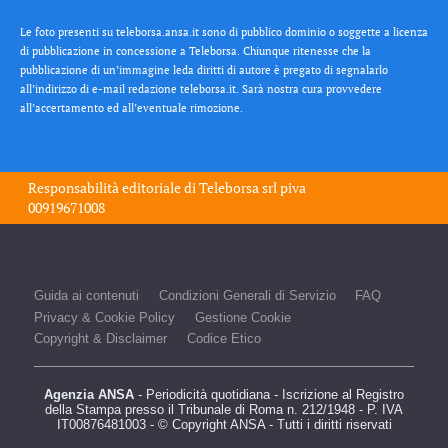
Le foto presenti su teleborsa.ansa.it sono di pubblico dominio o soggette a licenza
di pubblicazione in concessione a Teleborsa. Chiunque ritenesse che la
pubblicazione di un’immagine leda diritti di autore è pregato di segnalarlo
all’indirizzo di e-mail redazione teleborsa.it. Sarà nostra cura provvedere
all’accertamento ed all’eventuale rimozione.
Responsabilità editoriale di
Teleborsa srl
piva
00919671008
Guida ai contenuti
Condizioni Generali di Servizio
FAQ
Privacy & Cookie Policy
Gestione Cookie
Copyright & Disclaimer
Codice Etico
Agenzia ANSA
- Periodicità quotidiana - Iscrizione al Registro
della Stampa presso il Tribunale di Roma n. 212/1948 - P. IVA
IT00876481003 - © Copyright ANSA - Tutti i diritti riservati