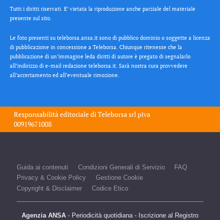
Tutti i diritti riservati. E’ vietata la riproduzione anche parziale del materiale
presente sul sito.
Le foto presenti su teleborsa.ansa.it sono di pubblico dominio o soggette a licenza
di pubblicazione in concessione a Teleborsa. Chiunque ritenesse che la
pubblicazione di un’immagine leda diritti di autore è pregato di segnalarlo
all’indirizzo di e-mail redazione teleborsa.it. Sarà nostra cura provvedere
all’accertamento ed all’eventuale rimozione.
Responsabilità editoriale di
Teleborsa srl
piva
00919671008
Guida ai contenuti
Condizioni Generali di Servizio
FAQ
Privacy & Cookie Policy
Gestione Cookie
Copyright & Disclaimer
Codice Etico
Agenzia ANSA
- Periodicità quotidiana - Iscrizione al Registro