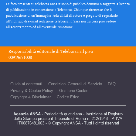
Le foto presenti su teleborsa.ansa.it sono di pubblico dominio o soggette a licenza
di pubblicazione in concessione a Teleborsa. Chiunque ritenesse che la
pubblicazione di un’immagine leda diritti di autore è pregato di segnalarlo
all’indirizzo di e-mail redazione teleborsa.it. Sarà nostra cura provvedere
all’accertamento ed all’eventuale rimozione.
Responsabilità editoriale di
Teleborsa srl
piva
00919671008
Guida ai contenuti
Condizioni Generali di Servizio
FAQ
Privacy & Cookie Policy
Gestione Cookie
Copyright & Disclaimer
Codice Etico
Agenzia ANSA
- Periodicità quotidiana - Iscrizione al Registro
della Stampa presso il Tribunale di Roma n. 212/1948 - P. IVA
IT00876481003 - © Copyright ANSA - Tutti i diritti riservati