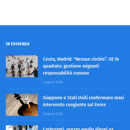
IN EVIDENZA
Ceuta, Madrid: “Nessun rischio”. UE fa
quadrato: gestione migranti
responsabilità comune
4 Agosto 2026
Giappone e Stati Uniti confermano maxi
intervento congiunto sul Forex
3 Agosto 2026
Carburanti, prezzo medio diesel va