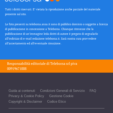
Tutti i diritti riservati. E’ vietata la riproduzione anche parziale del materiale
presente sul sito.
Le foto presenti su teleborsa.ansa.it sono di pubblico dominio o soggette a licenza
di pubblicazione in concessione a Teleborsa. Chiunque ritenesse che la
pubblicazione di un’immagine leda diritti di autore è pregato di segnalarlo
all’indirizzo di e-mail redazione teleborsa.it. Sarà nostra cura provvedere
all’accertamento ed all’eventuale rimozione.
Responsabilità editoriale di
Teleborsa srl
piva
00919671008
Guida ai contenuti
Condizioni Generali di Servizio
FAQ
Privacy & Cookie Policy
Gestione Cookie
Copyright & Disclaimer
Codice Etico