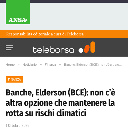
Responsabilità editoriale a cura di
Teleborsa
Home
»
Notiziario
»
Finanza
»
Banche, Elderson (BCE): non c’è altra opzione che mantenere la rotta su rischi climatici
FINANZA
Banche, Elderson (BCE): non c’è
altra opzione che mantenere la
rotta su rischi climatici
1 Ottobre 2025