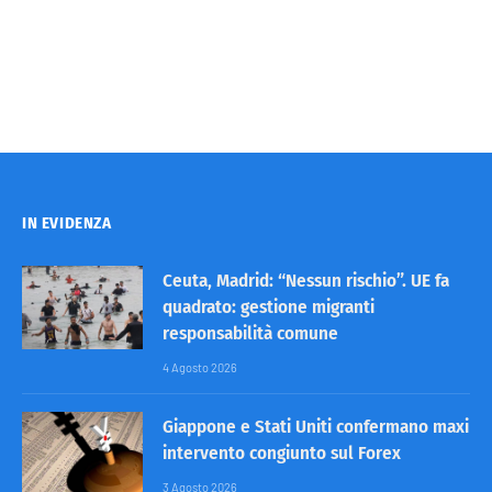
IN EVIDENZA
Ceuta, Madrid: “Nessun rischio”. UE fa
quadrato: gestione migranti
responsabilità comune
4 Agosto 2026
Giappone e Stati Uniti confermano maxi
intervento congiunto sul Forex
3 Agosto 2026