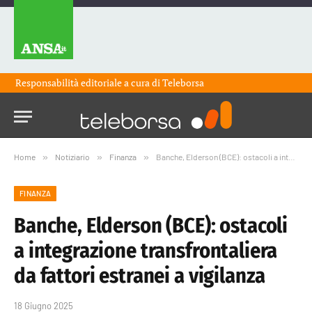
Responsabilità editoriale a cura di
Teleborsa
Home
»
Notiziario
»
Finanza
»
Banche, Elderson (BCE): ostacoli a integrazione transfrontaliera da fattori estranei a vigilanza
FINANZA
Banche, Elderson (BCE): ostacoli
a integrazione transfrontaliera
da fattori estranei a vigilanza
18 Giugno 2025