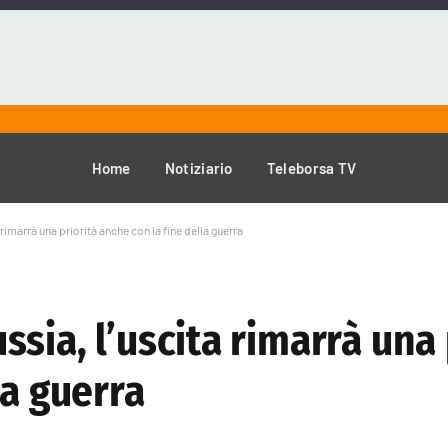
Home
Notiziario
Teleborsa TV
rimarrà una priorità anche con la fine della guerra
sia, l’uscita rimarrà una 
la guerra