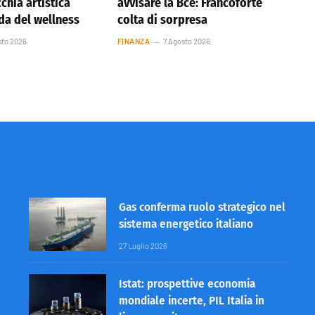
cchia artistica
avvisare la Bce: Francoforte
nda del wellness
colta di sorpresa
sto 2026
FINANZA
7 Agosto 2026
Gas conferma ruolo strategico nel
sistema energetico italiano
27 Luglio 2026
Istat: prospettive economia
mondiale incerte, PIL Italia in