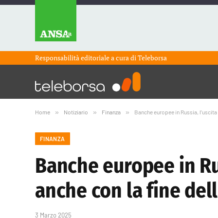
Responsabilità editoriale a cura di
Teleborsa
Home
»
Notiziario
»
Finanza
»
Banche europee in Russia, l’uscita 
FINANZA
Banche europee in Rus
anche con la fine del
3 Marzo 2025