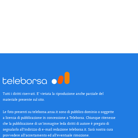
Tutti i diritti riservati. E’ vietata la riproduzione anche parziale del
materiale presente sul sito.
Le foto presenti su teleborsa.ansa.it sono di pubblico dominio o soggette
a licenza di pubblicazione in concessione a Teleborsa. Chiunque ritenesse
che la pubblicazione di un’immagine leda diritti di autore è pregato di
segnalarlo all’indirizzo di e-mail redazione teleborsa.it. Sarà nostra cura
provvedere all’accertamento ed all’eventuale rimozione.