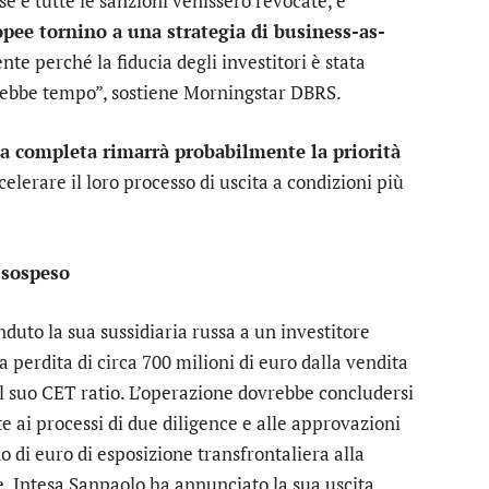
sse e tutte le sanzioni venissero revocate, è
pee tornino a una strategia di business-as-
nte perché la fiducia degli investitori è stata
erebbe tempo”, sostiene Morningstar DBRS.
a completa rimarrà probabilmente la priorità
lerare il loro processo di uscita a condizioni più
 sospeso
uto la sua sussidiaria russa a un investitore
perdita di circa 700 milioni di euro dalla vendita
ul suo CET ratio. L’operazione dovrebbe concludersi
 ai processi di due diligence e alle approvazioni
o di euro di esposizione transfrontaliera alla
e.
Intesa Sanpaolo
ha annunciato la sua uscita