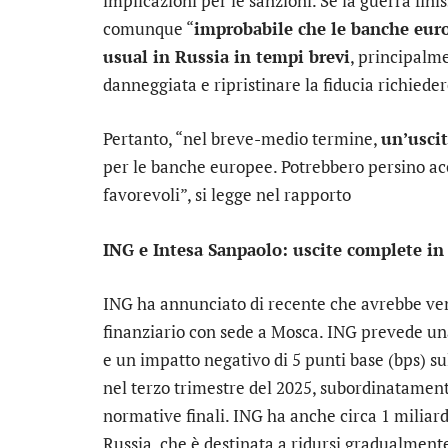
implicazioni per le sanzioni. Se la guerra fini
comunque “
improbabile che le banche euro
usual in Russia in tempi brevi
, principalme
danneggiata e ripristinare la fiducia richied
Pertanto, “nel breve-medio termine,
un’uscit
per le banche europee. Potrebbero persino acce
favorevoli”, si legge nel rapporto
ING e Intesa Sanpaolo: uscite complete in
ING
ha annunciato di recente che avrebbe vend
finanziario con sede a Mosca. ING prevede una 
e un impatto negativo di 5 punti base (bps) s
nel terzo trimestre del 2025, subordinatamente
normative finali. ING ha anche circa 1 miliard
Russia, che è destinata a ridursi gradualment