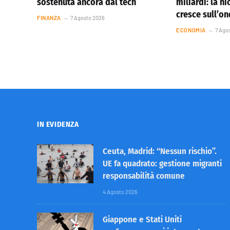
sostenuta ancora dal tech
miliardi: la ni
cresce sull’o
FINANZA
7 Agosto 2026
ECONOMIA
7 Ago
IN EVIDENZA
Ceuta, Madrid: “Nessun rischio”.
UE fa quadrato: gestione migranti
responsabilità comune
4 Agosto 2026
Giappone e Stati Uniti