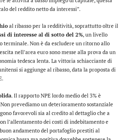
re le attività a basso impiego di capitale, questa
alo del reddito netto da interessi”.
chio
al ribasso per la redditività, soprattutto oltre il
ssi di interesse al di sotto del 2%
, un livello
o terminale. Non è da escludere un ritorno allo
rescita nell’area euro sono messe alla prova da un
onomia tedesca lenta. La vittoria schiacciante di
nitensi si aggiunge al ribasso, data la proposta di
E.
olida
. Il rapporto NPE lordo medio del 3% è
. “Non prevediamo un deterioramento sostanziale
o favorevoli sia al credito al dettaglio che a
Con l’allentamento dei costi di indebitamento e
 buon andamento del portafoglio prestiti al
onomica bassa ma positiva dovrebbe sostenere la