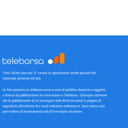
Tutti i diritti riservati. E’ vietata la riproduzione anche parziale del
materiale presente sul sito.
Le foto presenti su teleborsa.ansa.it sono di pubblico dominio o soggette
a licenza di pubblicazione in concessione a Teleborsa. Chiunque ritenesse
che la pubblicazione di un’immagine leda diritti di autore è pregato di
segnalarlo all’indirizzo di e-mail redazione teleborsa.it. Sarà nostra cura
provvedere all’accertamento ed all’eventuale rimozione.