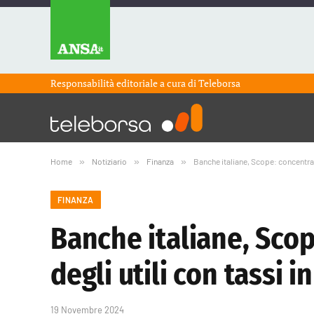
Responsabilità editoriale a cura di
Teleborsa
Home
»
Notiziario
»
Finanza
»
Banche italiane, Scope: concentrars
FINANZA
Banche italiane, Scop
degli utili con tassi i
19 Novembre 2024