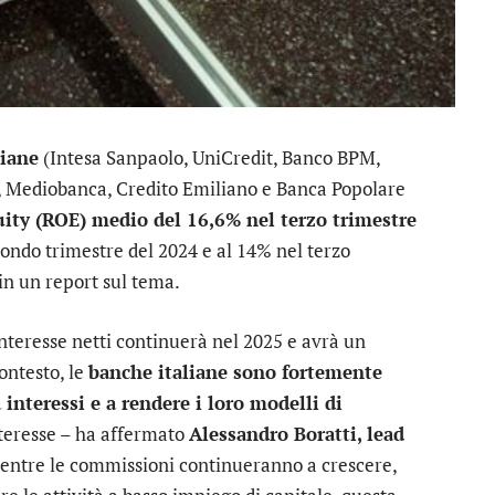
liane
(
Intesa Sanpaolo
,
UniCredit
,
Banco BPM
,
,
Mediobanca
,
Credito Emiliano
e
Banca Popolare
ity (ROE) medio del 16,6% nel terzo trimestre
condo trimestre del 2024 e al 14% nel terzo
in un report sul tema.
interesse netti continuerà nel 2025 e avrà un
ontesto, le
banche italiane sono fortemente
nteressi e a rendere i loro modelli di
interesse – ha affermato
Alessandro Boratti, lead
entre le commissioni continueranno a crescere,