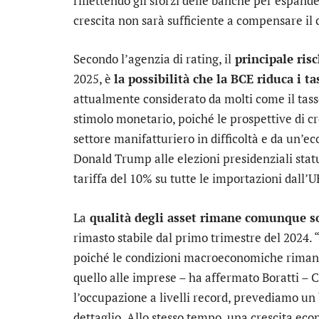
riflettendo gli sforzi delle banche per espande
crescita non sarà sufficiente a compensare il c
Secondo l’agenzia di rating, il
principale ris
2025, è
la possibilità che la BCE riduca i ta
attualmente considerato da molti come il tass
stimolo monetario, poiché le prospettive di c
settore manifatturiero in difficoltà e da un’ec
Donald Trump alle elezioni presidenziali statu
tariffa del 10% su tutte le importazioni dall’U
La
qualità degli asset rimane comunque s
rimasto stabile dal primo trimestre del 2024
poiché le condizioni macroeconomiche rimangon
quello alle imprese – ha affermato Boratti – 
l’occupazione a livelli record, prevediamo un
dettaglio. Allo stesso tempo, una crescita ec