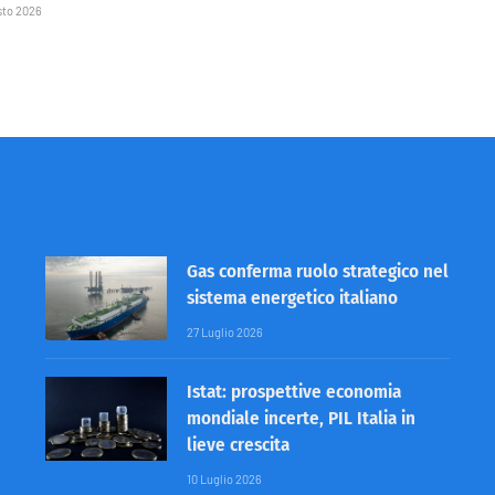
sto 2026
Gas conferma ruolo strategico nel
sistema energetico italiano
27 Luglio 2026
Istat: prospettive economia
mondiale incerte, PIL Italia in
lieve crescita
10 Luglio 2026