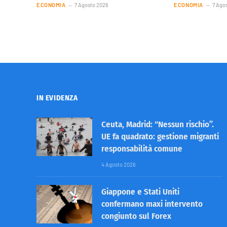
ECONOMIA
7 Agosto 2026
ECONOMIA
7 Ago
IN EVIDENZA
Ceuta, Madrid: “Nessun rischio”.
UE fa quadrato: gestione migranti
responsabilità comune
4 Agosto 2026
Giappone e Stati Uniti
confermano maxi intervento
congiunto sul Forex