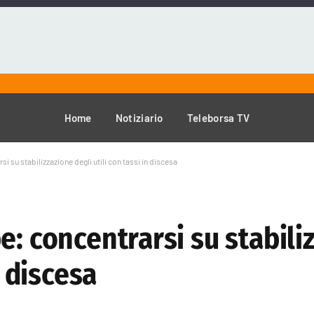
Home
Notiziario
Teleborsa TV
i su stabilizzazione degli utili con tassi in discesa
e: concentrarsi su stabili
n discesa