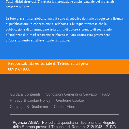
Tutti i diritti riservati. E’ vietata la riproduzione anche parziale del materiale
presente sul sito.
Le foto presenti su teleborsa.ansa.it sono di pubblico dominio o soggette a licenza
di pubblicazione in concessione a Teleborsa. Chiunque ritenesse che la
pubblicazione di un’immagine leda diritti di autore è pregato di segnalarlo
all’indirizzo di e-mail redazione teleborsa.it. Sarà nostra cura provvedere
all’accertamento ed all’eventuale rimozione.
Responsabilità editoriale di
Teleborsa srl
piva
00919671008
Guida ai contenuti
Condizioni Generali di Servizio
FAQ
Privacy & Cookie Policy
Gestione Cookie
Copyright & Disclaimer
Codice Etico
Agenzia ANSA
- Periodicità quotidiana - Iscrizione al Registro
della Stampa presso il Tribunale di Roma n. 212/1948 - P. IVA