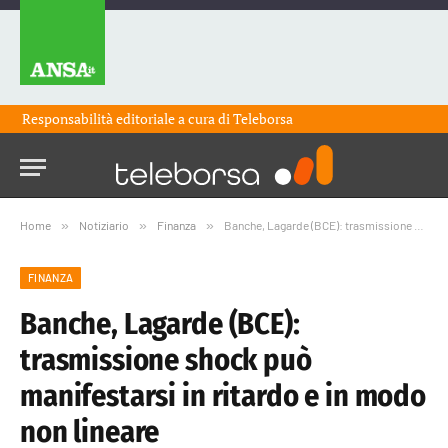
Responsabilità editoriale a cura di
Teleborsa
Home
»
Notiziario
»
Finanza
»
Banche, Lagarde (BCE): trasmissione shock può manifestarsi in ritardo e in modo non lineare
FINANZA
Banche, Lagarde (BCE):
trasmissione shock può
manifestarsi in ritardo e in modo
non lineare