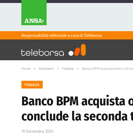
Responsabilità editoriale a cura di
Teleborsa
Home
»
Notiziario
»
Finanza
»
Banco BPM acquista oltre 2,46 mil
FINANZA
Banco BPM acquista ol
conclude la seconda
19 Settembre 2024