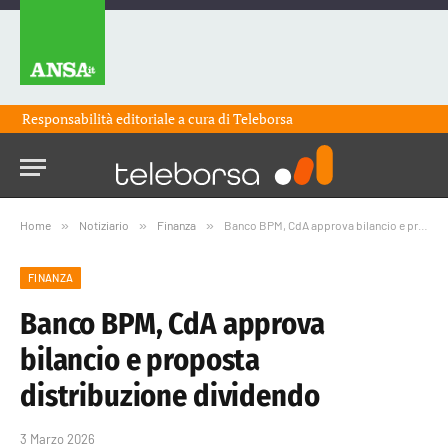
Responsabilità editoriale a cura di
Teleborsa
Home
»
Notiziario
»
Finanza
»
Banco BPM, CdA approva bilancio e proposta distribuzione dividendo
FINANZA
Banco BPM, CdA approva
bilancio e proposta
distribuzione dividendo
3 Marzo 2026