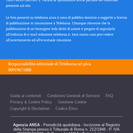
presente sul sito.
Le foto presenti su teleborsa.ansa.it sono di pubblico dominio o soggette a licenza
di pubblicazione in concessione a Teleborsa. Chiunque ritenesse che la
pubblicazione di un’immagine leda diritti di autore è pregato di segnalarlo
all’indirizzo di e-mail redazione teleborsa.it. Sarà nostra cura provvedere
all’accertamento ed all’eventuale rimozione.
Responsabilità editoriale di
Teleborsa srl
piva
00919671008
Guida ai contenuti
Condizioni Generali di Servizio
FAQ
Privacy & Cookie Policy
Gestione Cookie
Copyright & Disclaimer
Codice Etico
Agenzia ANSA
- Periodicità quotidiana - Iscrizione al Registro
della Stampa presso il Tribunale di Roma n. 212/1948 - P. IVA