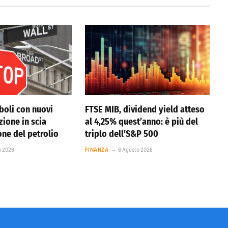
boli con nuovi
FTSE MIB, dividend yield atteso
azione in scia
al 4,25% quest’anno: è più del
one del petrolio
triplo dell’S&P 500
o 2026
FINANZA
6 Agosto 2026