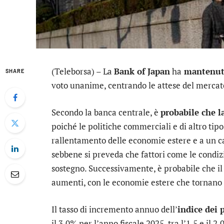
(Teleborsa) – La
Bank of Japan
ha
mantenuto 
SHARE
voto unanime, centrando le attese del mercat
Secondo la banca centrale, è
probabile che l
poiché le politiche commerciali e di altro tip
rallentamento delle economie estere e a un calo 
sebbene si preveda che fattori come le condiz
sostegno. Successivamente, è probabile che il
aumenti, con le economie estere che tornano 
Il tasso di incremento annuo dell’
indice dei 
il 3,0% per l’anno fiscale 2025, tra l’1,5 e il 