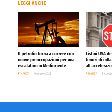
LEGGI ANCHE
Il petrolio torna a correre con
Listini USA de
nuove preoccupazioni per una
timori di infl
escalation in Medioriente
all’accelerazi
FINANZA
6 Agosto 2026
FINANZA
6 Agost