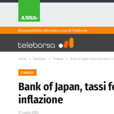
Responsabilità editoriale a cura di
Teleborsa
Home
»
Notiziario
»
Finanza
»
Bank of Japan, tassi fermi allo 0,
FINANZA
Bank of Japan, tassi 
inflazione
31 Luglio 2025