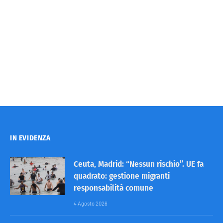
IN EVIDENZA
Ceuta, Madrid: “Nessun rischio”. UE fa
quadrato: gestione migranti
responsabilità comune
4 Agosto 2026