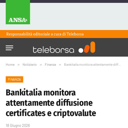
Responsabilità editoriale a cura di
Teleborsa
Home
»
Notiziario
»
Finanza
»
Bankitalia monitora attentamente diffusione certificates e criptovalute
FINANZA
Bankitalia monitora
attentamente diffusione
certificates e criptovalute
18 Giugno 2026