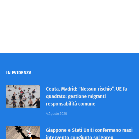
IN EVIDENZA
Ceuta, Madrid: “Nessun rischio”. UE fa
quadrato: gestione migranti
responsabilità comune
4 Agosto 2026
Giappone e Stati Uniti confermano maxi
intervento congiunto sul Forex