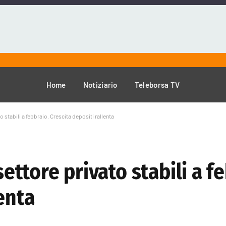
Home
Notiziario
Teleborsa TV
to stabili a febbraio. Crescita depositi rallenta
settore privato stabili a f
lenta