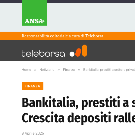
Responsabilità editoriale a cura di
Teleborsa
Home
»
Notiziario
»
Finanza
»
Bankitalia, prestiti a settore priva
FINANZA
Bankitalia, prestiti a 
Crescita depositi ral
9 Aprile 2025