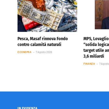
Pesca, Masaf rinnova Fondo
MPS, Lovagli
contro calamità naturali
“solida logica
target utile a
ECONOMIA
7 Agosto 2026
3,6 miliardi
FINANZA
7 Agost
IN EVIDENZA