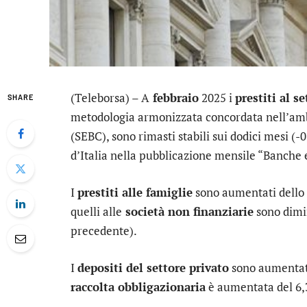
(Teleborsa) – A
febbraio
2025 i
prestiti al s
SHARE
metodologia armonizzata concordata nell’amb
(SEBC), sono rimasti stabili sui dodici mesi 
d’Italia nella pubblicazione mensile “Banche
I
prestiti alle famiglie
sono aumentati dello 
quelli alle
società non finanziarie
sono dimin
precedente).
I
depositi del settore privato
sono aumentati 
raccolta obbligazionaria
è aumentata del 6,3