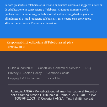
Le foto presenti su teleborsa.ansa.it sono di pubblico dominio o soggette a licenza
di pubblicazione in concessione a Teleborsa. Chiunque ritenesse che la
pubblicazione di un’immagine leda diritti di autore è pregato di segnalarlo
all’indirizzo di e-mail redazione teleborsa.it. Sarà nostra cura provvedere
all’accertamento ed all’eventuale rimozione.
Responsabilità editoriale di
Teleborsa srl
piva
00919671008
Guida ai contenuti
Condizioni Generali di Servizio
FAQ
Privacy & Cookie Policy
Gestione Cookie
Copyright & Disclaimer
Codice Etico
Agenzia ANSA
- Periodicità quotidiana - Iscrizione al Registro
della Stampa presso il Tribunale di Roma n. 212/1948 - P. IVA
IT00876481003 - © Copyright ANSA - Tutti i diritti riservati