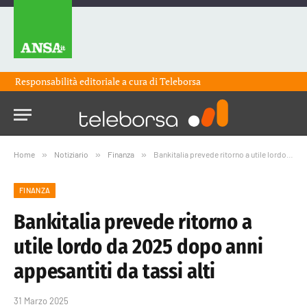
Responsabilità editoriale a cura di
Teleborsa
Home
»
Notiziario
»
Finanza
»
Bankitalia prevede ritorno a utile lordo da 2025 dopo anni appesantiti da tassi alti
FINANZA
Bankitalia prevede ritorno a
utile lordo da 2025 dopo anni
appesantiti da tassi alti
31 Marzo 2025