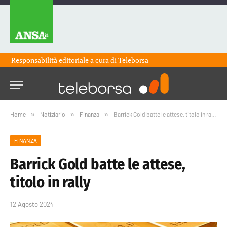
Responsabilità editoriale a cura di
Teleborsa
Home
»
Notiziario
»
Finanza
»
Barrick Gold batte le attese, titolo in rally
FINANZA
Barrick Gold batte le attese,
titolo in rally
12 Agosto 2024