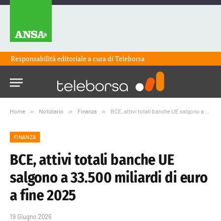
Responsabilità editoriale a cura di
Teleborsa
Home
»
Notiziario
»
Finanza
»
BCE, attivi totali banche UE salgono a 33.500 miliardi di euro a fine 2025
FINANZA
BCE, attivi totali banche UE
salgono a 33.500 miliardi di euro
a fine 2025
19 Giugno 2026