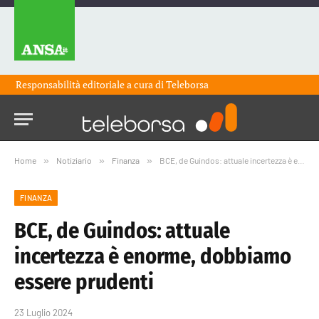
Responsabilità editoriale a cura di
Teleborsa
Home
»
Notiziario
»
Finanza
»
BCE, de Guindos: attuale incertezza è enorme, dobbiamo essere prudenti
FINANZA
BCE, de Guindos: attuale
incertezza è enorme, dobbiamo
essere prudenti
23 Luglio 2024