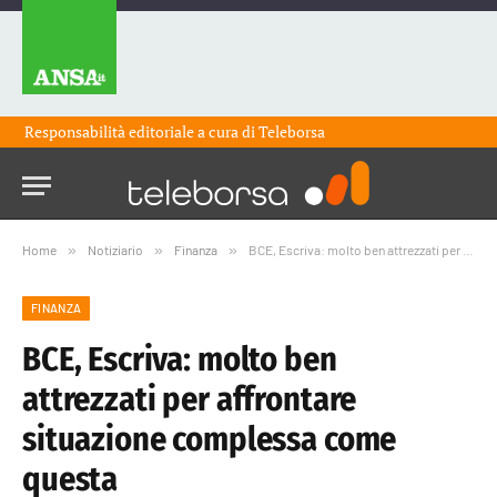
Responsabilità editoriale a cura di
Teleborsa
Home
»
Notiziario
»
Finanza
»
BCE, Escriva: molto ben attrezzati per affrontare situazione complessa come questa
FINANZA
BCE, Escriva: molto ben
attrezzati per affrontare
situazione complessa come
questa