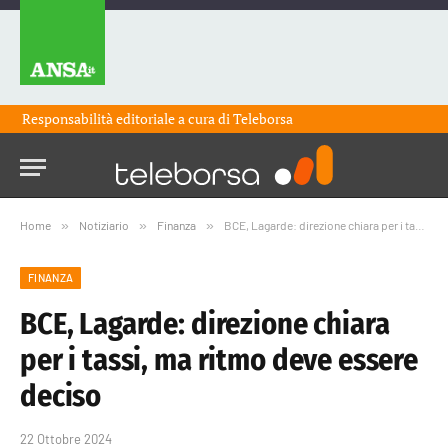
Responsabilità editoriale a cura di
Teleborsa
Home
»
Notiziario
»
Finanza
»
BCE, Lagarde: direzione chiara per i tassi, ma ritmo deve essere deciso
FINANZA
BCE, Lagarde: direzione chiara
per i tassi, ma ritmo deve essere
deciso
22 Ottobre 2024