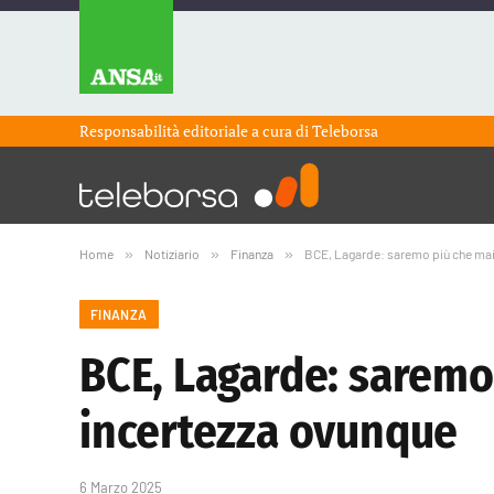
Responsabilità editoriale a cura di
Teleborsa
Home
»
Notiziario
»
Finanza
»
BCE, Lagarde: saremo più che mai 
FINANZA
BCE, Lagarde: saremo 
incertezza ovunque
6 Marzo 2025