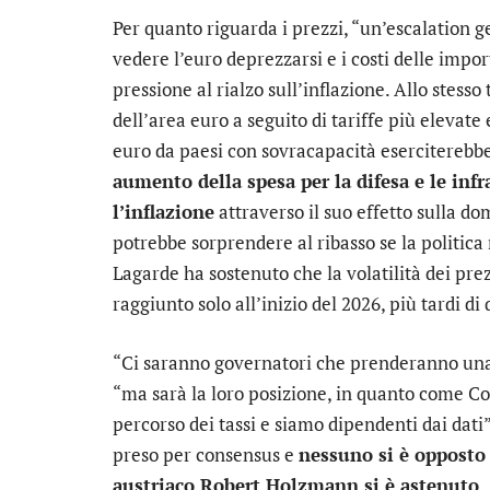
Per quanto riguarda i prezzi, “un’escalation 
vedere l’euro deprezzarsi e i costi delle impo
pressione al rialzo sull’inflazione. Allo ste
dell’area euro a seguito di tariffe più elevat
euro da paesi con sovracapacità eserciterebbe 
aumento della spesa per la difesa e le in
l’inflazione
attraverso il suo effetto sulla d
potrebbe sorprendere al ribasso se la politic
Lagarde ha sostenuto che la volatilità dei prez
raggiunto solo all’inizio del 2026, più tardi d
“Ci saranno governatori che prenderanno una p
“ma sarà la loro posizione, in quanto come C
percorso dei tassi e siamo dipendenti dai dati
preso per consensus e
nessuno si è opposto 
austriaco Robert Holzmann si è astenuto
.