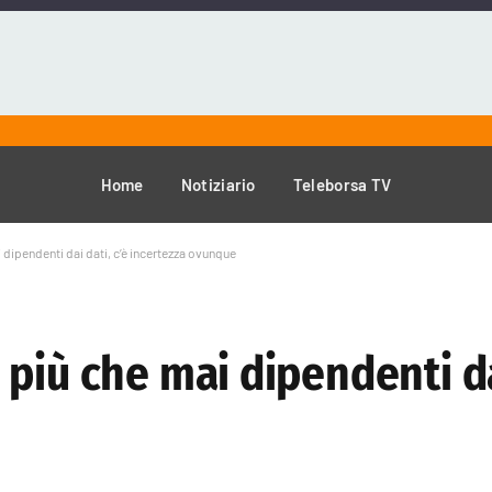
Home
Notiziario
Teleborsa TV
dipendenti dai dati, c’è incertezza ovunque
più che mai dipendenti dai