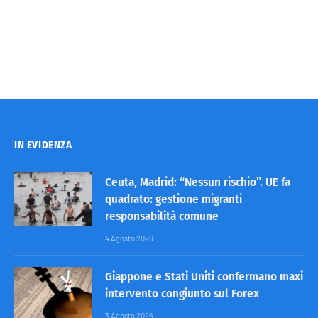
IN EVIDENZA
Ceuta, Madrid: “Nessun rischio”. UE fa
quadrato: gestione migranti
responsabilità comune
4 Agosto 2026
Giappone e Stati Uniti confermano maxi
intervento congiunto sul Forex
3 Agosto 2026