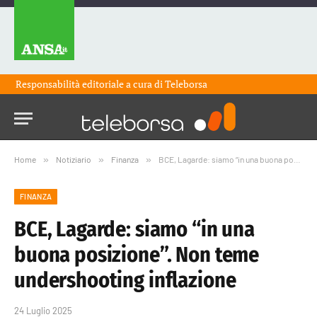
Responsabilità editoriale a cura di
Teleborsa
Home
»
Notiziario
»
Finanza
»
BCE, Lagarde: siamo “in una buona posizione”. Non teme undershooting inflazione
FINANZA
BCE, Lagarde: siamo “in una
buona posizione”. Non teme
undershooting inflazione
24 Luglio 2025