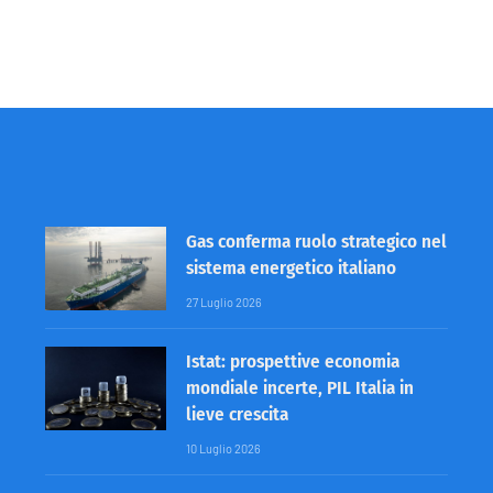
Gas conferma ruolo strategico nel
sistema energetico italiano
27 Luglio 2026
Istat: prospettive economia
mondiale incerte, PIL Italia in
lieve crescita
10 Luglio 2026