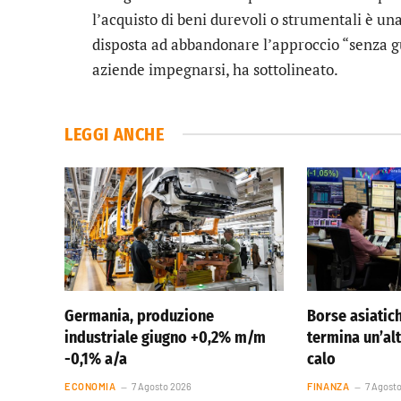
l’acquisto di beni durevoli o strumentali è u
disposta ad abbandonare l’approccio “senza gui
aziende impegnarsi, ha sottolineato.
LEGGI ANCHE
Germania, produzione
Borse asiatic
industriale giugno +0,2% m/m
termina un’al
-0,1% a/a
calo
ECONOMIA
7 Agosto 2026
FINANZA
7 Agost