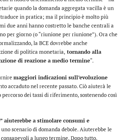
etarie quando la domanda aggregata vacilla è un
traduce in pratica; ma il principio è molto più
imi due anni hanno costretto le banche centrali a
rno per giorno (o “riunione per riunione”). Ora che
a normalizzando, la BCE dovrebbe anche
izione di politica monetaria,
tornando alla
unzione di reazione a medio termine
“.
ornire
maggiori indicazioni sull’evoluzione
nto accaduto nel recente passato. Ciò aiuterà le
o percorso dei tassi di riferimento, sostenendo così
” aiuterebbe a stimolare consumi e
di uno scenario di domanda debole. Aiuterebbe le
ù consapevoli a lungo termine. Dopo tutto,