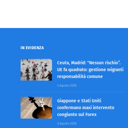
IN EVIDENZA
Ceuta, Madrid: “Nessun rischio”.
UE fa quadrato: gestione migranti
responsabilità comune
4 Agosto 2026
Giappone e Stati Uniti
confermano maxi intervento
congiunto sul Forex
3 Agosto 2026