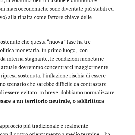
ti, la volatilità dell’inflazione è diminuita e
ioni macroeconomiche sono diventate più stabili ed
vo) alla ribalta come fattore chiave delle
 sostenuto che questa “nuova” fase ha tre
politica monetaria. In primo luogo, “con
nda interna stagnante, le condizioni monetarie
ase attuale dovremmo concentrarci maggiormente
ipresa sostenuta, l’inflazione rischia di essere
uno scenario che sarebbe difficile da contrastare
di essere evitato. In breve, dobbiamo normalizzare
sare a un territorio neutrale, o addirittura
 approccio più tradizionale e realmente
a con il nostro orientamento a medio termine – ha