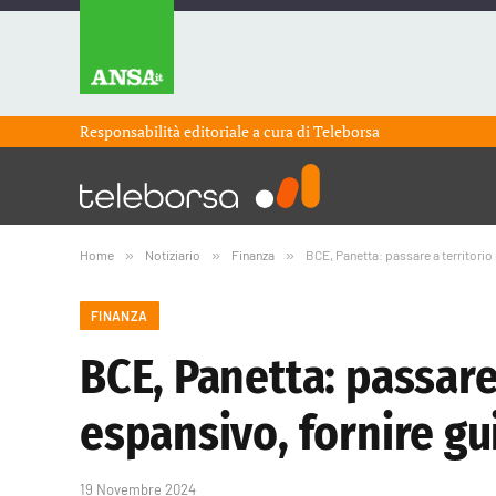
Responsabilità editoriale a cura di
Teleborsa
Home
»
Notiziario
»
Finanza
»
BCE, Panetta: passare a territorio
FINANZA
BCE, Panetta: passare 
espansivo, fornire g
19 Novembre 2024