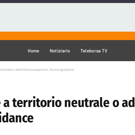
Home
Notiziario
Teleborsa TV
 neutrale o addirittura espansivo, fornire guidance
a territorio neutrale o ad
uidance