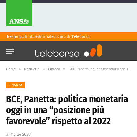
Responsabilità editoriale a cura di
Teleborsa
Home
»
Notiziario
»
Finanza
»
BCE, Panetta: politica monetaria oggi in una “posizione più favorevole” rispetto al 2022
FINANZA
BCE, Panetta: politica monetaria
oggi in una “posizione più
favorevole” rispetto al 2022
31 Marzo 2026