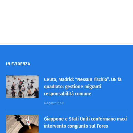
IN EVIDENZA
Ceuta, Madrid: “Nessun rischio”. UE fa
quadrato: gestione migranti
responsabilità comune
4 Agosto 2026
Giappone e Stati Uniti confermano maxi
intervento congiunto sul Forex