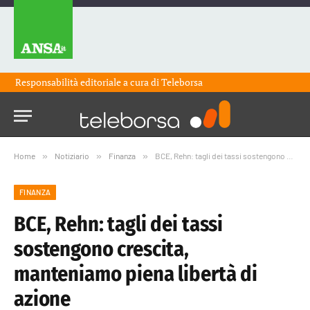
Responsabilità editoriale a cura di
Teleborsa
Home
»
Notiziario
»
Finanza
»
BCE, Rehn: tagli dei tassi sostengono crescita, manteniamo piena libertà di azione
FINANZA
BCE, Rehn: tagli dei tassi
sostengono crescita,
manteniamo piena libertà di
azione