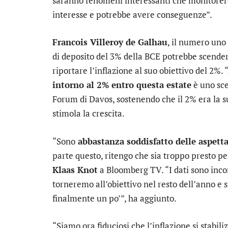
saranno fenomeni interessanti che monitorerem
interesse e potrebbe avere conseguenze”.
Francois Villeroy de Galhau
, il numero uno 
di deposito del 3% della BCE potrebbe scende
riportare l’inflazione al suo obiettivo del 2%. 
intorno al 2% entro questa estate
è uno sce
Forum di Davos, sostenendo che il 2% era la su
stimola la crescita.
“Sono
abbastanza soddisfatto delle aspetta
parte questo, ritengo che sia troppo presto p
Klaas Knot
a Bloomberg TV. “I dati sono inco
torneremo all’obiettivo nel resto dell’anno e 
finalmente un po’”, ha aggiunto.
“Siamo ora fiduciosi che l’inflazione si stabili