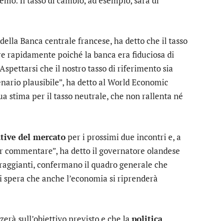
o. Il tasso di cambio, ad esempio, sarà di
della Banca centrale francese, ha detto che il tasso
re rapidamente poiché la banca era fiduciosa di
“Aspettarsi che il nostro tasso di riferimento sia
nario plausibile”, ha detto al World Economic
a stima per il tasso neutrale, che non rallenta né
tive del mercato
per i prossimi due incontri e, a
er commentare”, ha detto il governatore olandese
raggianti, confermano il quadro generale che
si spera che anche l’economia si riprenderà
zzerà sull’obiettivo previsto e che la
politica