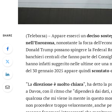
(Teleborsa) – Appare esserci un
deciso sosteg
SHARE
nell’Eurozona
, nonostante la forza dell’eco
Donald Trump possano spingere la Federal Re
banchieri centrali che fanno parte del Consig
hanno infatti suggerito nelle ultime ore una n
del 30 gennaio 2025 appare quindi
scontato o
“La
direzione è molto chiara
“, ha detto la 
a Davos, con il ritmo che “dipenderà dai dat
qualcosa che mi viene in mente in questo mo
non procedere troppo velocemente, anche per 