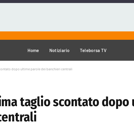
Home
Notiziario
Teleborsa TV
ontato dopo ultime parole dei banchieri centrali
ima taglio scontato dopo 
centrali