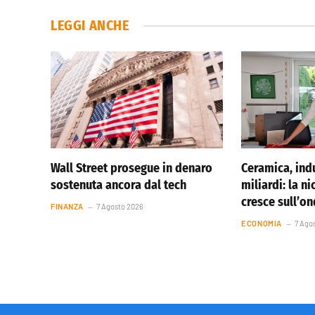
LEGGI ANCHE
Wall Street prosegue in denaro
Ceramica, indu
sostenuta ancora dal tech
miliardi: la ni
cresce sull’o
FINANZA
7 Agosto 2026
ECONOMIA
7 Ago