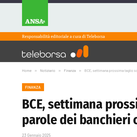
Responsabilità editoriale a cura di
Teleborsa
Home
»
Notiziario
»
Finanza
»
BCE, settimana prossima taglio sc
FINANZA
BCE, settimana pross
parole dei banchieri 
23 Gennaio 2025