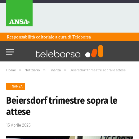
Responsabilità editoriale a cura di
Teleborsa
Home
»
Notiziario
»
Finanza
»
Beiersdorf trimestre sopra le attese
FINANZA
Beiersdorf trimestre sopra le
attese
15 Aprile 2025